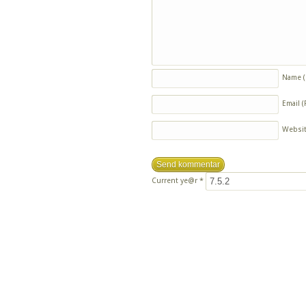
Name
Email
(
Websi
Current ye@r
*