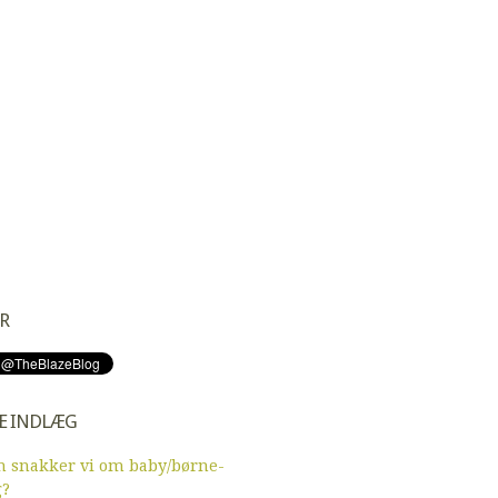
R
E INDLÆG
 snakker vi om baby/børne-
g?