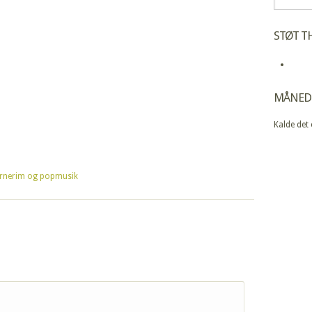
STØT TH
MÅNED
Kalde det
ørnerim og popmusik