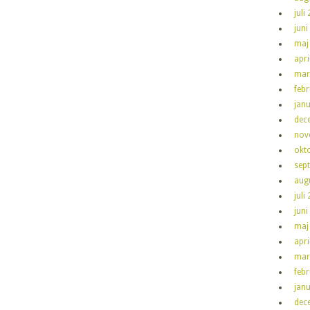
juli
juni
maj
apri
mar
feb
jan
dec
nov
okt
sep
aug
juli
juni
maj
apri
mar
feb
jan
dec