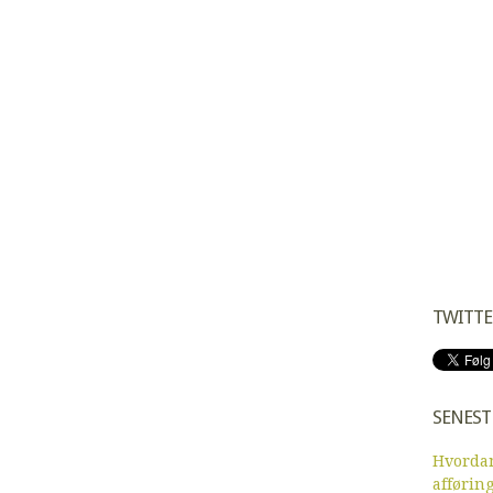
TWITTE
SENEST
Hvordan
afførin