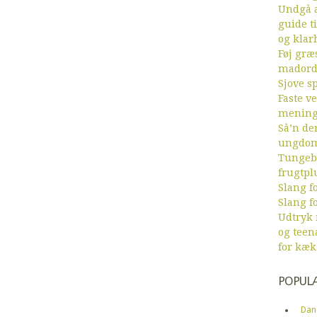
Undgå a
guide ti
og klar
Føj græs
mador
Sjove sp
Faste v
menin
Så’n de
ungdom
Tungebr
frugtpl
Slang fo
Slang fo
Udtryk
og teen
for kæk
POPUL
Dan