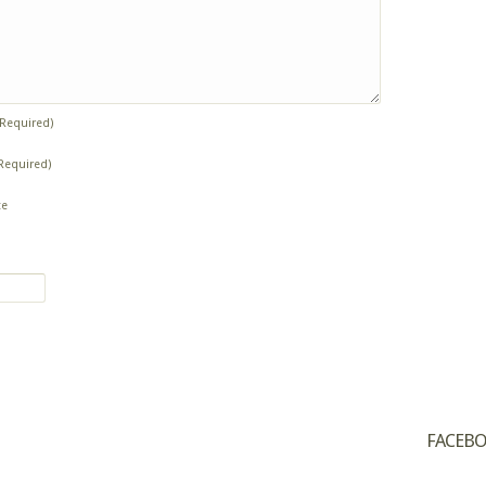
(Required)
Required)
te
FACEB