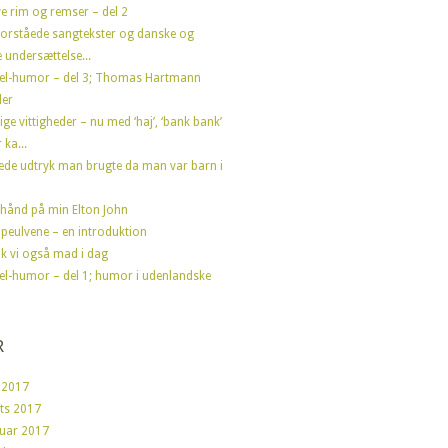
e rim og remser – del 2
forståede sangtekster og danske og
 undersættelse...
el-humor – del 3; Thomas Hartmann
der
ige vittigheder – nu med ‘haj’, ‘bank bank’
 ka...
ede udtryk man brugte da man var barn i
hånd på min Elton John
peulvene – en introduktion
fik vi også mad i dag
el-humor – del 1; humor i udenlandske
R
 2017
ts 2017
ruar 2017