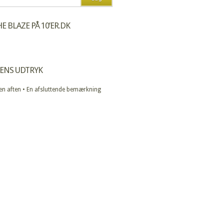
E BLAZE PÅ 10’ER.DK
ENS UDTRYK
 en aften • En afsluttende bemærkning