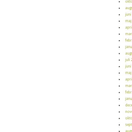
okt
aug
juni
maj
apri
mar
feb
jan
aug
juli
juni
maj
apri
mar
feb
jan
dec
nov
okt
sep
aug