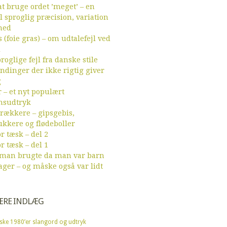
t bruge ordet ’meget’ – en
l sproglig præcision, variation
hed
 (foie gras) – om udtalefejl ved
d
roglige fejl fra danske stile
endinger der ikke rigtig giver
g
r – et nyt populært
sudtryk
ækkere – gipsgebis,
ukkere og flødeboller
r tæsk – del 2
r tæsk – del 1
 man brugte da man var barn
ager – og måske også var lidt
ÆRE INDLÆG
ske 1980’er slangord og udtryk