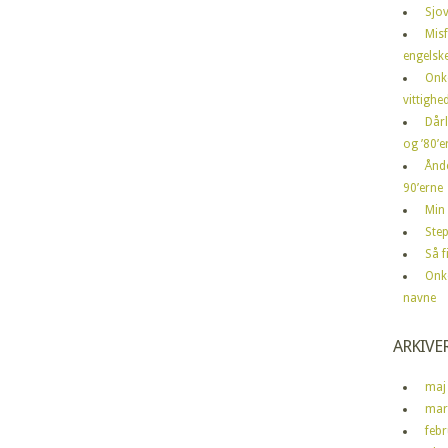
Sjov
Mis
engelske
Onk
vittighe
Dårl
og ’80’er
Ånd
90’erne
Min 
Step
Så 
Onk
navne
ARKIVE
maj
mar
feb