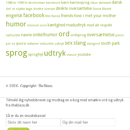
dansk
børn
børnesprog
1980'er
1990'er
Anchorman
bandeord
claus
danmark
direkte oversættelse
det' et stykke kage
direkte oversat
Ekstra Bladet
facebook
engelsk
friends
how i met your mother
film
fransk
humor
kærlighed
madudtryk
med alt respekt
internet
ironi
ord
oversættelse
onkelhumor
navne
ordsprog
natholdet
penis
sex
slang
south park
quora
per se
reklamer
seksuelle udtryk
slangord
sprog
udtryk
sprogfejl
youtube
vsauce
© 2026. Copyright: TheBlaze.
Tilmeld dig nyhedsbrevet og modtag en e-bog med smækre ord og udtryk
fra theblaze.dk
Så er du en snuskebasse!