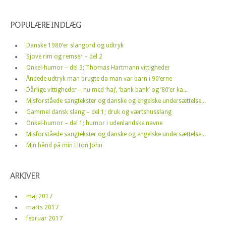
POPULÆRE INDLÆG
Danske 1980’er slangord og udtryk
Sjove rim og remser – del 2
Onkel-humor – del 3; Thomas Hartmann vittigheder
Åndede udtryk man brugte da man var barn i 90’erne
Dårlige vittigheder – nu med ‘haj’, ‘bank bank’ og ’80’er ka...
Misforståede sangtekster og danske og engelske undersættelse...
Gammel dansk slang – del 1; druk og værtshusslang
Onkel-humor – del 1; humor i udenlandske navne
Misforståede sangtekster og danske og engelske undersættelse...
Min hånd på min Elton John
ARKIVER
maj 2017
marts 2017
februar 2017