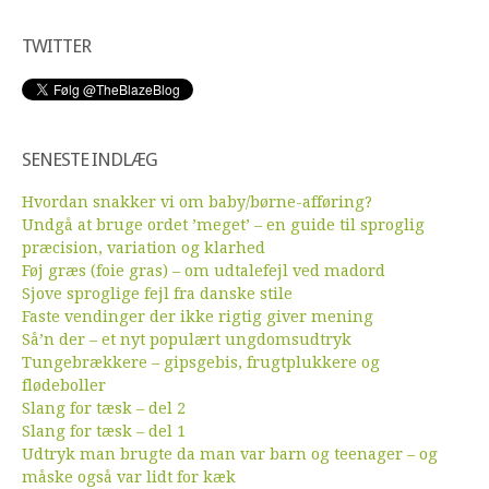
TWITTER
SENESTE INDLÆG
Hvordan snakker vi om baby/børne-afføring?
Undgå at bruge ordet ’meget’ – en guide til sproglig
præcision, variation og klarhed
Føj græs (foie gras) – om udtalefejl ved madord
Sjove sproglige fejl fra danske stile
Faste vendinger der ikke rigtig giver mening
Så’n der – et nyt populært ungdomsudtryk
Tungebrækkere – gipsgebis, frugtplukkere og
flødeboller
Slang for tæsk – del 2
Slang for tæsk – del 1
Udtryk man brugte da man var barn og teenager – og
måske også var lidt for kæk