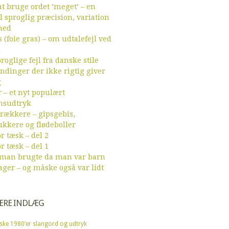
t bruge ordet ’meget’ – en
l sproglig præcision, variation
hed
 (foie gras) – om udtalefejl ved
d
roglige fejl fra danske stile
endinger der ikke rigtig giver
g
r – et nyt populært
sudtryk
ækkere – gipsgebis,
ukkere og flødeboller
r tæsk – del 2
r tæsk – del 1
 man brugte da man var barn
ager – og måske også var lidt
ÆRE INDLÆG
ske 1980’er slangord og udtryk