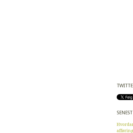
TWITTE
SENEST
Hvordan
afførin