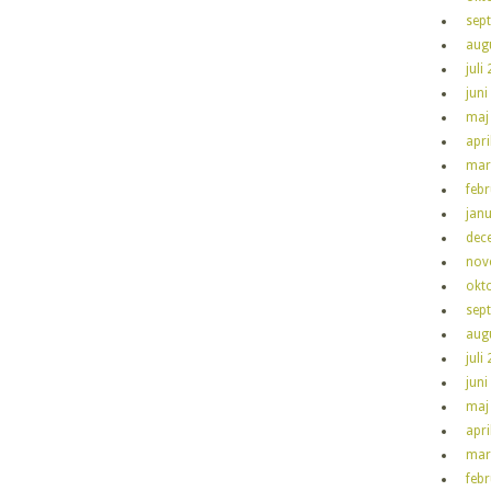
sep
aug
juli
juni
maj
apri
mar
feb
jan
dec
nov
okt
sep
aug
juli
juni
maj
apri
mar
feb