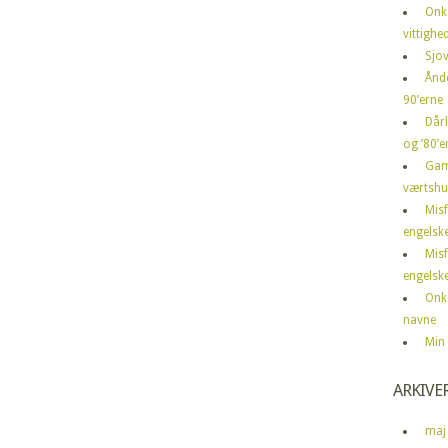
Onk
vittighe
Sjov
Ånd
90’erne
Dårl
og ’80’er
Gam
værtshu
Mis
engelske
Mis
engelske
Onk
navne
Min 
ARKIVE
maj