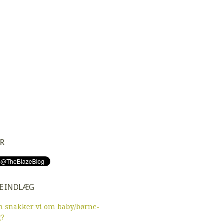
R
E INDLÆG
 snakker vi om baby/børne-
g?