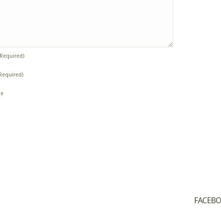
(Required)
Required)
te
FACEB