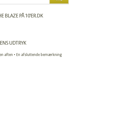
E BLAZE PÅ 10’ER.DK
ENS UDTRYK
 en aften • En afsluttende bemærkning