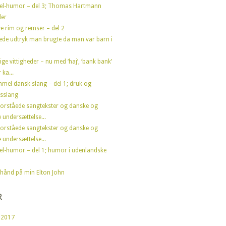
el-humor – del 3; Thomas Hartmann
der
e rim og remser – del 2
ede udtryk man brugte da man var barn i
ige vittigheder – nu med ‘haj’, ‘bank bank’
 ka...
mel dansk slang – del 1; druk og
sslang
forståede sangtekster og danske og
 undersættelse...
forståede sangtekster og danske og
 undersættelse...
el-humor – del 1; humor i udenlandske
hånd på min Elton John
R
 2017