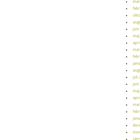
mar
feb
okt
aug
juni
maj
apri
mar
feb
jan
aug
juli
juni
maj
apri
mar
feb
jan
dec
nov
okt