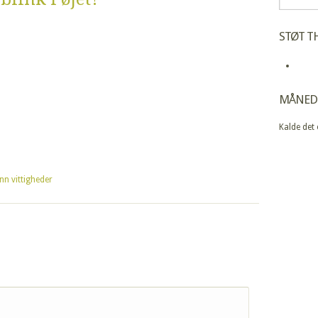
STØT TH
MÅNED
Kalde det
n vittigheder