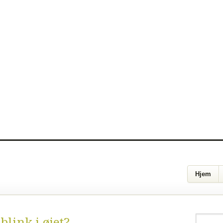
Hjem
blink i øjet?