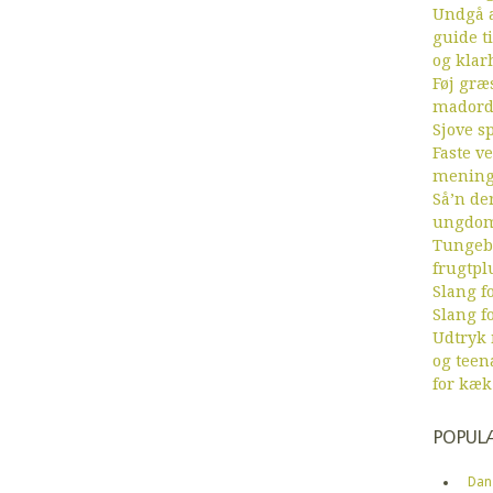
Undgå a
guide ti
og klar
Føj græs
mador
Sjove sp
Faste v
menin
Så’n de
ungdom
Tungebr
frugtpl
Slang fo
Slang fo
Udtryk
og teen
for kæk
POPUL
Dan