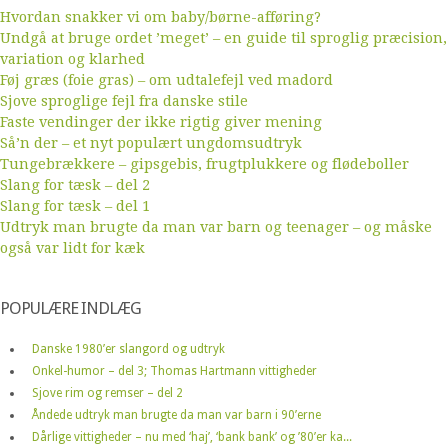
Hvordan snakker vi om baby/børne-afføring?
Undgå at bruge ordet ’meget’ – en guide til sproglig præcision,
variation og klarhed
Føj græs (foie gras) – om udtalefejl ved madord
Sjove sproglige fejl fra danske stile
Faste vendinger der ikke rigtig giver mening
Så’n der – et nyt populært ungdomsudtryk
Tungebrækkere – gipsgebis, frugtplukkere og flødeboller
Slang for tæsk – del 2
Slang for tæsk – del 1
Udtryk man brugte da man var barn og teenager – og måske
også var lidt for kæk
POPULÆRE INDLÆG
Danske 1980’er slangord og udtryk
Onkel-humor – del 3; Thomas Hartmann vittigheder
Sjove rim og remser – del 2
Åndede udtryk man brugte da man var barn i 90’erne
Dårlige vittigheder – nu med ‘haj’, ‘bank bank’ og ’80’er ka...