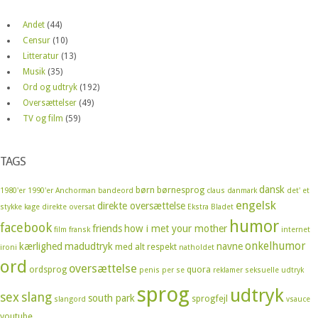
Andet
(44)
Censur
(10)
Litteratur
(13)
Musik
(35)
Ord og udtryk
(192)
Oversættelser
(49)
TV og film
(59)
TAGS
dansk
børn
børnesprog
1980'er
1990'er
Anchorman
bandeord
claus
danmark
det' et
engelsk
direkte oversættelse
stykke kage
direkte oversat
Ekstra Bladet
humor
facebook
friends
how i met your mother
film
fransk
internet
onkelhumor
kærlighed
madudtryk
navne
med alt respekt
ironi
natholdet
ord
oversættelse
ordsprog
quora
penis
per se
reklamer
seksuelle udtryk
sprog
udtryk
sex
slang
south park
sprogfejl
slangord
vsauce
youtube