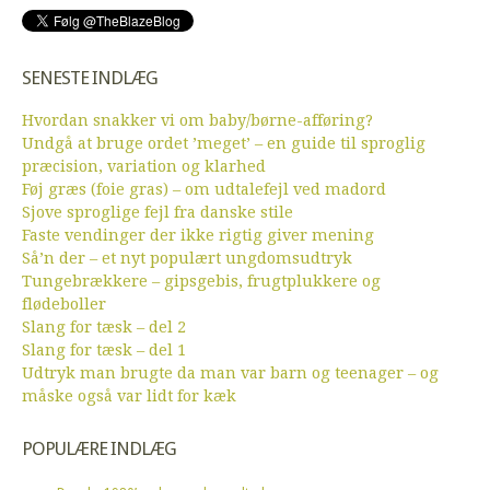
SENESTE INDLÆG
Hvordan snakker vi om baby/børne-afføring?
Undgå at bruge ordet ’meget’ – en guide til sproglig
præcision, variation og klarhed
Føj græs (foie gras) – om udtalefejl ved madord
Sjove sproglige fejl fra danske stile
Faste vendinger der ikke rigtig giver mening
Så’n der – et nyt populært ungdomsudtryk
Tungebrækkere – gipsgebis, frugtplukkere og
flødeboller
Slang for tæsk – del 2
Slang for tæsk – del 1
Udtryk man brugte da man var barn og teenager – og
måske også var lidt for kæk
POPULÆRE INDLÆG