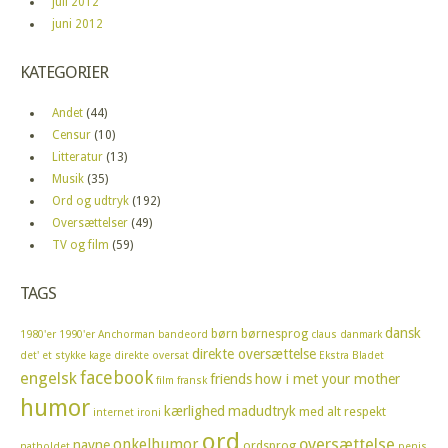
juli 2012
juni 2012
KATEGORIER
Andet
(44)
Censur
(10)
Litteratur
(13)
Musik
(35)
Ord og udtryk
(192)
Oversættelser
(49)
TV og film
(59)
TAGS
dansk
børn
børnesprog
1980'er
1990'er
Anchorman
bandeord
claus
danmark
direkte oversættelse
det' et stykke kage
direkte oversat
Ekstra Bladet
facebook
engelsk
friends
how i met your mother
film
fransk
humor
kærlighed
madudtryk
med alt respekt
internet
ironi
ord
oversættelse
onkelhumor
navne
ordsprog
natholdet
penis