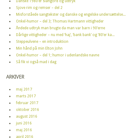
Danske 1980’er slangord og udtryk
Sjove rim og remser – del 2
Misforståede sangtekster og danske og engelske undersættelse...
Onkel-humor – del 3; Thomas Hartmann vittigheder
Åndede udtryk man brugte da man var barn i 90’erne
Dårlige vittigheder – nu med ‘haj’, ‘bank bank’ og ’80’er ka...
Steppeulvene – en introduktion
Min hånd på min Elton John
Onkel-humor – del 1; humor i udenlandske navne
Så fik vi også mad i dag
ARKIVER
maj 2017
marts 2017
februar 2017
oktober 2016
august 2016
juni 2016
maj 2016
april 2016