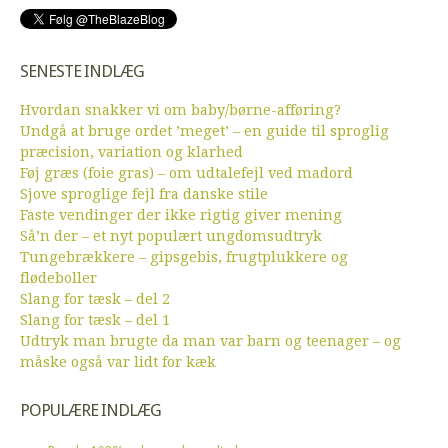
SENESTE INDLÆG
Hvordan snakker vi om baby/børne-afføring?
Undgå at bruge ordet ’meget’ – en guide til sproglig
præcision, variation og klarhed
Føj græs (foie gras) – om udtalefejl ved madord
Sjove sproglige fejl fra danske stile
Faste vendinger der ikke rigtig giver mening
Så’n der – et nyt populært ungdomsudtryk
Tungebrækkere – gipsgebis, frugtplukkere og
flødeboller
Slang for tæsk – del 2
Slang for tæsk – del 1
Udtryk man brugte da man var barn og teenager – og
måske også var lidt for kæk
POPULÆRE INDLÆG