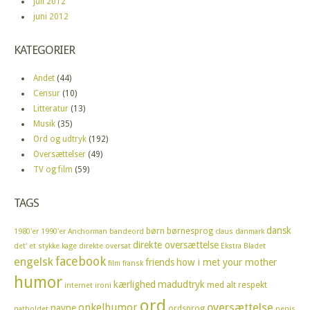
juli 2012
juni 2012
KATEGORIER
Andet
(44)
Censur
(10)
Litteratur
(13)
Musik
(35)
Ord og udtryk
(192)
Oversættelser
(49)
TV og film
(59)
TAGS
dansk
børn
børnesprog
1980'er
1990'er
Anchorman
bandeord
claus
danmark
direkte oversættelse
det' et stykke kage
direkte oversat
Ekstra Bladet
facebook
engelsk
friends
how i met your mother
film
fransk
humor
kærlighed
madudtryk
med alt respekt
internet
ironi
ord
oversættelse
onkelhumor
navne
ordsprog
natholdet
penis