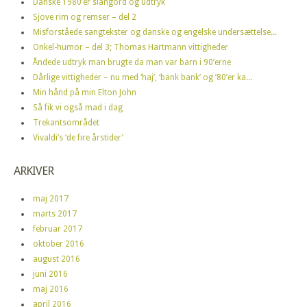
Danske 1980’er slangord og udtryk
Sjove rim og remser – del 2
Misforståede sangtekster og danske og engelske undersættelse...
Onkel-humor – del 3; Thomas Hartmann vittigheder
Åndede udtryk man brugte da man var barn i 90’erne
Dårlige vittigheder – nu med ‘haj’, ‘bank bank’ og ’80’er ka...
Min hånd på min Elton John
Så fik vi også mad i dag
Trekantsområdet
Vivaldi’s ‘de fire årstider’
ARKIVER
maj 2017
marts 2017
februar 2017
oktober 2016
august 2016
juni 2016
maj 2016
april 2016